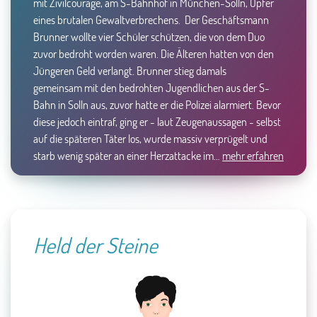
mit Zivilcourage, am S-Bahnhof in München-Solln, Opfer
eines brutalen Gewaltverbrechens. Der Geschäftsmann
Brunner wollte vier Schüler schützen, die von dem Duo
zuvor bedroht worden waren. Die Älteren hatten von den
Jüngeren Geld verlangt. Brunner stieg damals
gemeinsam mit den bedrohten Jugendlichen aus der S-
Bahn in Solln aus, zuvor hatte er die Polizei alarmiert. Bevor
diese jedoch eintraf, ging er - laut Zeugenaussagen - selbst
auf die späteren Täter los, wurde massiv verprügelt und
starb wenig später an einer Herzattacke im…
mehr erfahren
Held der Steine