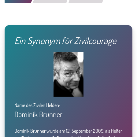
IMPRESSUM
DATENSCHUTZ UND SOCIAL MEDIA
Ein Synonym für Zivilcourage
Facebook
Instagramm
Twitter
YouTube
Share
Name des Zivilen Helden:
Dominik Brunner
Dominik Brunner wurde am 12. September 2009, als Helfer