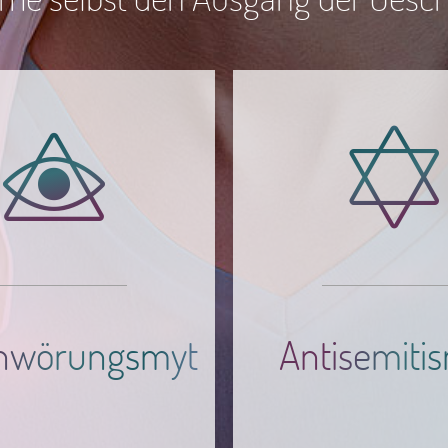
Verschwörungsmythen
Antise
EN
chwörungsmythen
Antisemiti