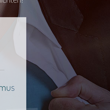
mitismus
smus