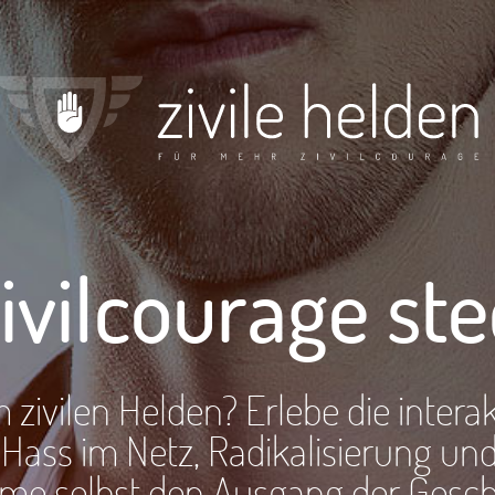
s
smythen
ivilcourage ste
zivilen Helden? Erlebe die inter
, Hass im Netz, Radikalisierung 
me selbst den Ausgang der Gesch