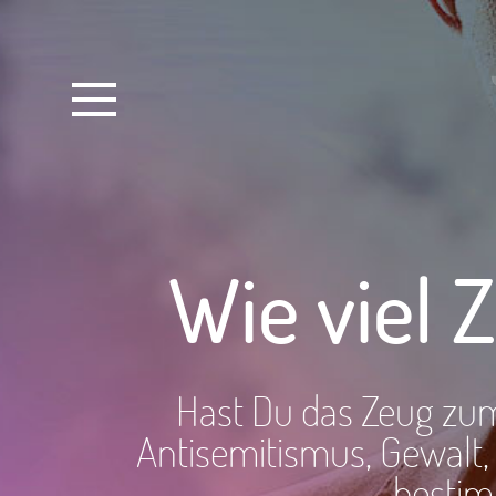
Antisemitismu
Verschwörung
Wie viel Z
Gewalt
Hass im Netz
Hast Du das Zeug zum 
Antisemitismus, Gewalt
Radikalisierung
bestim